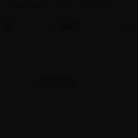
Selecione um Idioma
Índice
Buscar no Site
LOJA
MAIS UMA SELO PARA
COMEMORAR!
NOVIDADES
16 | AGO | 2024