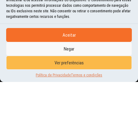
tecnologias nos permitirá processar dados como comportamento de navegação
ou IDs exclusivos neste site. Não consentir ou retirar o consentimento pode afetar
negativamente certos recursos e funções.
Aceitar
HISTÓRIAS E MOMENTOS
Negar
PARA SE CHEGAR AO “POUSO
Ver preferências
DOS ANJOS”
Política de Privacidade
Termos e condições
20 | MAR | 2020
O ZION NATIONAL PARK É UMA JUNÇÃO EM “T” DE DOIS CÂNIONS PROFUNDOS.
LOGO NA ENTRADA TOPAMOS COM UM BANDO DE CABRAS SELVAGENS QUE
POSSUEM CHIFRES EM...