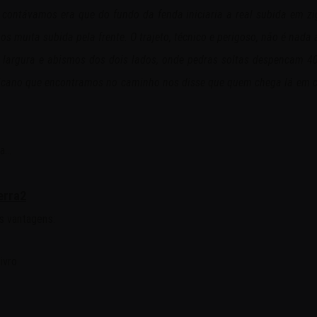
contávamos era que do fundo da fenda iniciaria a real subida em zig
s muita subida pela frente. O trajeto, técnico e perigoso, não é nada
rgura e abismos dos dois lados, onde pedras soltas despencam 400
ricano que encontramos no caminho nos disse que quem chega lá em ci
ua…
erra2
 vantagens:
ivro