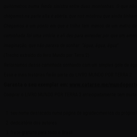
quilômetros numa fenda sinistra entre duas montanhas. O que não 
chegamos na parte alta e aberta, que nos mostrou que ainda tínhamo
Chegamos a um ponto em que a trilha tem menos de um metro de la
caminhada foi uma vitória e ali deu para entender por que um ame
imaginação, que não parava de sonhar: “água, água, água”.
(Trecho extraído do livro Mundo por Terra 2)
Retornamos dessa caminhada sonhando com um simples gole de ág
Essa e mais histórias farão parte do LIVRO MUNDO POR TERRA 2.
Garanta o seu exemplar em:
www.catarse.me/mundoport
Comprar o LIVRO MUNDO POR TERRA 2 antecipadamente tem muitas
seu nome destacado numa página de agradecimentos do próprio l
dedicatória dos autores
frete gratuito para todo o Brasil