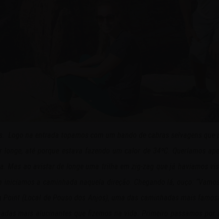
s. Logo na entrada topamos com um bando de cabras selvagens que po
r longe, até porque estava fazendo um calor de 34ºC. Queríamos ape
as ao avistar de longe uma trilha em zig-zag que já havíamos visto 
m iniciamos a caminhada naquela direção. Chegando lá, ouço: “Vamos 
Point (Local de Pouso dos Anjos), uma das caminhadas mais famosas 
adas mais alucinantes que fizemos na vida. Primeiro passamos por 