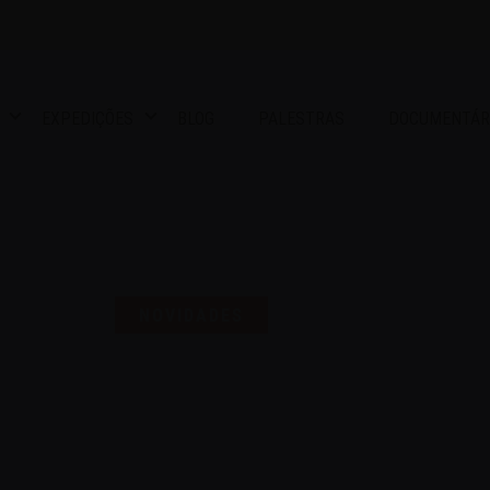
EXPEDIÇÕES
BLOG
PALESTRAS
DOCUMENTÁR
S UMA SELO PARA COMEMO
NOVIDADES
16 | AGO | 2024