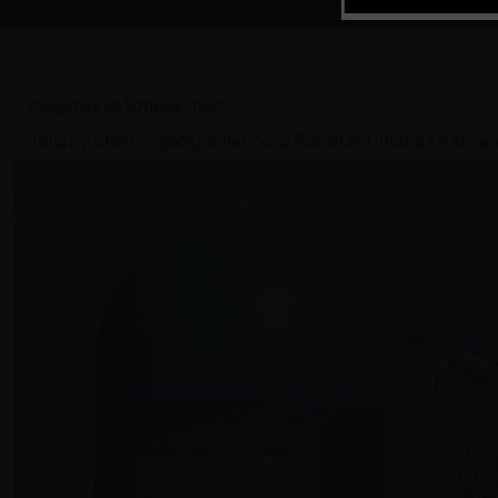
… chegamos ao Uzbequistão!!!
Estamos visitando cidades lindas como Samarkand, Bukhara e Khiva. 