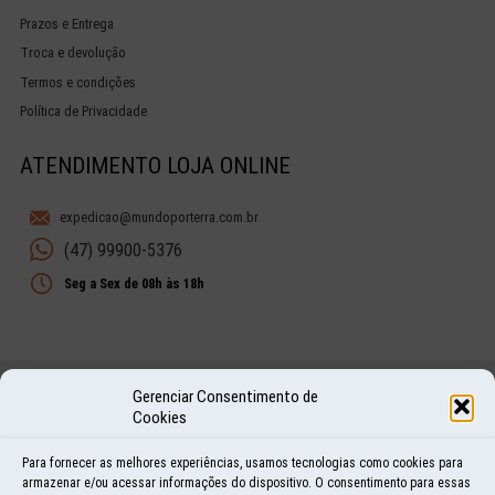
Prazos e Entrega
Troca e devolução
Termos e condições
Política de Privacidade
ATENDIMENTO LOJA ONLINE
expedicao@mundoporterra.com.br
(47) 99900-5376
Seg a Sex de 08h às 18h
Gerenciar Consentimento de
Compra Segura
Cookies
SITE PROTEGIDO
Certificado SSL
Para fornecer as melhores experiências, usamos tecnologias como cookies para
armazenar e/ou acessar informações do dispositivo. O consentimento para essas