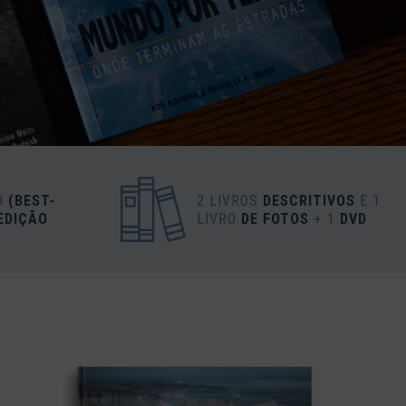
O
(BEST-
2 LIVROS
DESCRITIVOS
E 1
 EDIÇÃO
LIVRO
DE FOTOS
+ 1
DVD