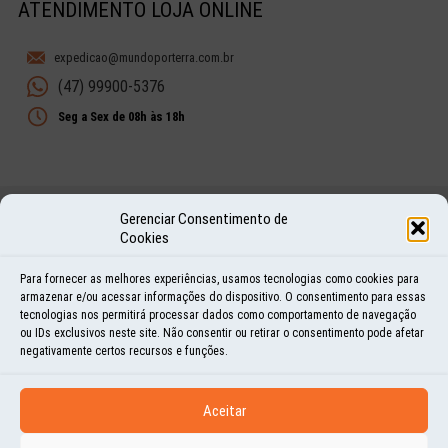
ATENDIMENTO LOJA ONLINE
expedicao@mundoporterra.com.br
(47) 99900-5376
Seg a Sex de 08h às 18h
Gerenciar Consentimento de
Compra Segura
Cookies
SITE PROTEGIDO
Certificado SSL
Para fornecer as melhores experiências, usamos tecnologias como cookies para
armazenar e/ou acessar informações do dispositivo. O consentimento para essas
tecnologias nos permitirá processar dados como comportamento de navegação
ou IDs exclusivos neste site. Não consentir ou retirar o consentimento pode afetar
PAGAMENTO:
negativamente certos recursos e funções.
Aceitar
Mundo por Terra Ltda ME - CNPJ: 13.327.265/0001-40 © Todos os direitos