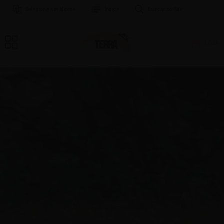
Selecione um Idioma
Índice
Buscar no Site
LOJA