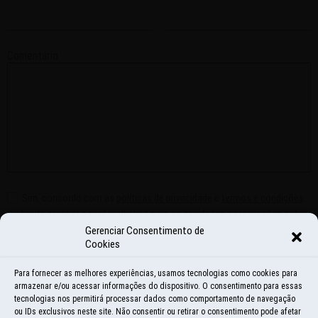
Comentário
Sim, concordo com as
políticas de privacidade
e
termos e condições
.
Aceito receber e-mail marketing com as novidades e promoções sobre
o Mundo por Terra.
Gerenciar Consentimento de
Salvar meus dados neste navegador para a próxima vez que eu
Cookies
comentar.
Para fornecer as melhores experiências, usamos tecnologias como cookies para
armazenar e/ou acessar informações do dispositivo. O consentimento para essas
tecnologias nos permitirá processar dados como comportamento de navegação
ou IDs exclusivos neste site. Não consentir ou retirar o consentimento pode afetar