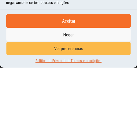
negativamente certos recursos e funções.
Aceitar
Negar
COMPARTILHE
Ver preferências
Política de Privacidade
Termos e condições
Share
Share
Share
Share
Share
on
on
on
on
on
<
ANTERIOR
PRÓXIMO
>
Facebook
Instagram
LinkedIn
Twitter
WhatsApp
VEJA
TAMBÉM