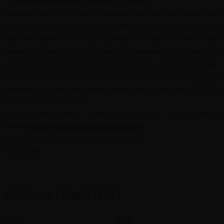
. 27 milhões já foram investidos em projetos do Catarse.
Basicamente, quem faz um projeto no Catarse tem livre arbítrio para colocar o valor
a ser captado e as recompensas que os investidores receberão em troca. Somado a
esse valor, sugere-se, claro, incluir o percentual do Catarse + o valor que será
investido na compra ou produção e envio das recompensas. Vale salientar que
quanto mais caro for o projeto, mais difícil de atingi-lo e, caso a meta não seja
alcançada, o projeto não é executado e todo o dinheiro é devolvido aos
apoiadores. Em nosso caso, somente teremos êxito se pelo menos R$ 50.873
forem atingidos até 15/05/2015.
Se você quiser colaborar conosco, segue link de nosso projeto no
Catarse:
https://www.catarse.me/pt/mundoporterra
Um grande abraço e contamos com a sua colaboração!
Roy e Michelle
DEIXE UM COMENTÁRIO
Nome
Email