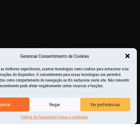
lhas: Vitória e Bruna. "TAMU JUNTO".
Gerenciar Consentimento de Cookies
r as melhores experiências, usamos tecnologias como cookies para armazenar e/ou
mações do dispositivo. O consentimento para essas tecnologias nos permitirá
dos como comportamento de navegação ou IDs exclusivos neste site. Não consentir
consentimento pode afetar negativamente certos recursos e funções.
ceitar
Negar
Ver preferências
<
ANTERIOR
PRÓXIMO
>
Política de Privacidade
Termos e condições