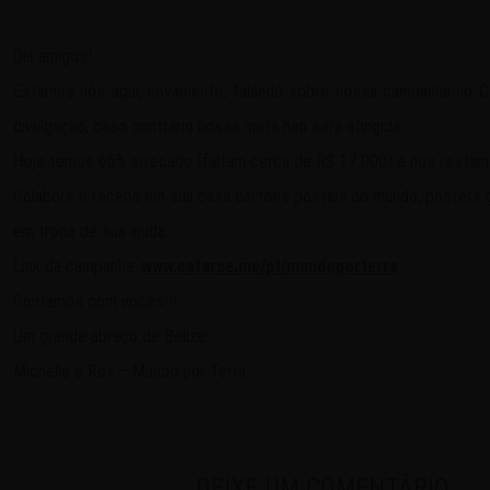
Olá amigos!
Estamos nós aqui, novamente, falando sobre nossa campanha no 
divulgação, caso contrário nossa meta não será atingida.
Hoje temos 66% arrecado (faltam cerca de R$ 17.000) e nos restam 
Colabore e receba em sua casa cartões postais do mundo, pôsters g
em troca de sua ajuda.
Link da campanha:
www.catarse.me/pt/mundoporterra
Contamos com vocês!!!
Um grande abraço de Belize,
Michelle e Roy – Mundo por Terra
DEIXE UM COMENTÁRIO