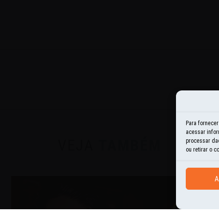
e
tsApp
Para fornece
acessar infor
VEJA
TAMBÉM
processar da
ou retirar o 
A