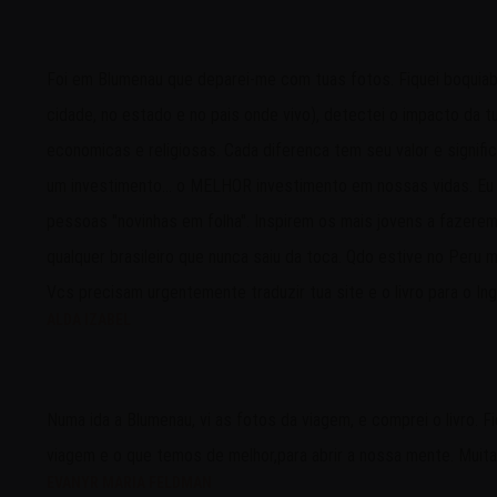
Foi em Blumenau que deparei-me com tuas fotos. Fiquei boquiab
cidade, no estado e no pais onde vivo), detectei o impacto da tu
economicas e religiosas. Cada diferenca tem seu valor e signi
um investimento... o MELHOR investimento em nossas vidas. Eu g
pessoas "novinhas em folha". Inspirem os mais jovens a fazerem
qualquer brasileiro que nunca saiu da toca. Qdo estive no Peru
Vcs precisam urgentemente traduzir tua site e o livro para o In
ALDA IZABEL
Numa ida a Blumenau, vi as fotos da viagem, e comprei o livro. 
viagem e o que temos de melhor,para abrir a nossa mente. Muitas
EVANYR MARIA FELDMAN