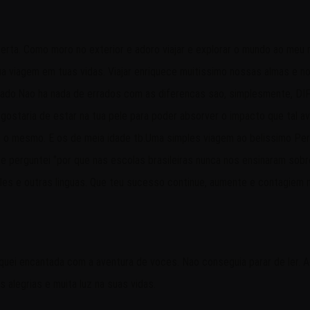
erta. Como moro no exterior e adoro viajar e explorar o mundo ao meu 
a viagem em tuas vidas. Viajar enriquece muitissimo nossas almas e nos 
ficado.Nao ha nada de errados com as diferencas sao, simplesmente, D
ostaria de estar na tua pele para poder absorver o impacto que tal a
 o mesmo. E os de meia idade tb.Uma simples viagem ao belissimo Peru o
 me perguntei "por que nas escolas brasileiras nunca nos ensinaram sob
gles e outras linguas. Que teu sucesso continue, aumente e contagiem m
Fiquei encantada com a aventura de voces. Nao conseguia parar de ler. A
 alegrias e muita luz na suas vidas.