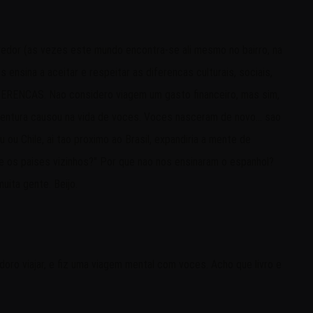
redor (as vezes este mundo encontra-se ali mesmo no bairro, na
ensina a aceitar e respeitar as diferencas culturais, sociais,
IFERENCAS. Nao considero viagem um gasto financeiro, mas sim,
ventura causou na vida de voces. Voces nasceram de novo... sao
u Chile, ai tao proximo ao Brasil, expandiria a mente de
re os paises vizinhos?" Por que nao nos ensinaram o espanhol?
uita gente. Beijo.
doro viajar, e fiz uma viagem mental com voces. Acho que livro e