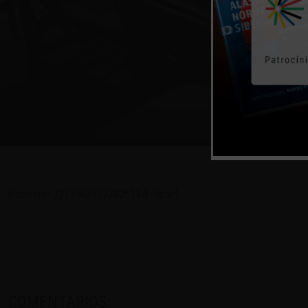
[flickr]set:72157627172426134[/flickr]
COMENTÁRIOS: