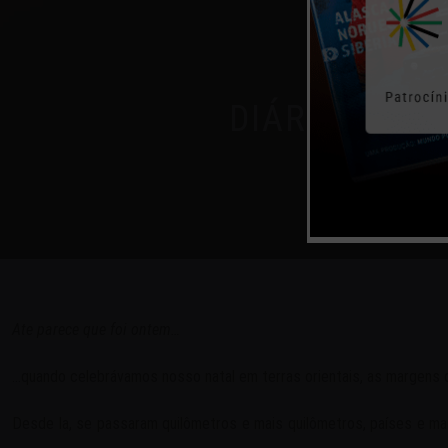
DIÁRIO DE B
Ate parece que foi ontem…
…quando celebrávamos nosso natal em terras orientais, as margens 
Desde la, se passaram quilômetros e mais quilômetros, países e mais 