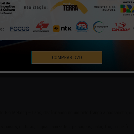
ORDO 49A – MENSAGEM DE 
DIÁRIO DE BORDO
24 | DEZ | 2008
COMPRAR DVD
do Rio Mekong – Laos, desfrutando de um belo frango a passarinho, o
países, culturas, línguas, amizades, paisagens, calor, frio, o que foi