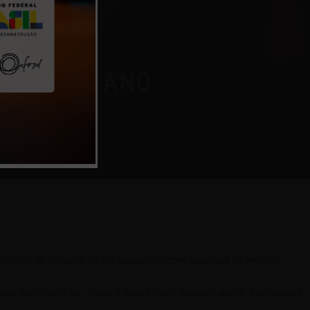
FINAL DE ANO
u melhor, do tamanho de um passarinho com maionese de embrião.
 tudo tirado de letra, tendo a nosso favor mais um ano de verdadeiras