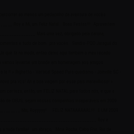
___________________________ Hei , Guys FELIZ NATAL,OTIMO ANO NOVO, sao os votos de Andre Zipperer e familia » Andre luiz Zipperer Habowsky - USA - 26, Dezembro de 2008 ______________________________________________________ Hallo Roy, Mi e famílias!!! Um grande abraço pelo melhor Natal de nossas vidas!!! E um abençoado Ano Novo!!! Beijos em todos... Cleusa, Uwe e Familias! » Cleusa Nalú (Tascheck) Strecker - Brasil / Alemanha - 26, Dezembro de 2008 ______________________________________________________ Roy e Mi Feliz Ano Novo pra vcs, com muita saúde, paz e muito mais aventuras... Bjos da Familia Frick » Tabatah, Branco, Ana Luiza e Pedro - Jaragua do Sul - SC- Brasil - 27, Dezembro de 2008 ______________________________________________________ Roy e Michelli Toda sorte do mundo a vocês verdadeiros aventureiros deste lindo planeta Feliz Ano Novo » Fauzi Zogheib - Brasil - Dracena - SP - 29, Dezembro de 2008 ______________________________________________________ FELIZ ANO NOVO!!! SORTE, SAUDE & SUCESSO!!!! Abrakko Cardosinho » rodrigo - bra - 29, Dezembro de 2008 ______________________________________________________ Já que o natal passou, FELIZ 2009 Colaço - Florianópolis SC » Roberto Colaço - Brasil - 30, Dezembro de 2008 ______________________________________________________ Michele e Roy, desejo que vocês possam brindar a passagem de 2008 p/ 2009 com muitas festas, alegrias.E FELIZ ANO NOVO. Vanilde Cledes. Goiânia-GO. 30, dezembro de2008 » Vanilde Cledes - Brasil - 30, Dezembro de 2008 ______________________________________________________ Desejamos para vces e família um FELIZ ANO NOVO! Muita alegria e saúde nesta virada de ano e novas aventuras que estamos daqui acompanhando. » Sérgio, Constance, Susan, Stella e Sérgio Augusto - Brasil - 30, Dezembro de 2008 ______________________________________________________ Feliz 2009 para vocês!!! Boa Viagem!!! Divirtam-se!!! Abraços, Reginaldo Rohden. » Reginaldo Rohden - Brasil - 31, Dezembro de 2008 ______________________________________________________ desejamos a voces um 2009 repleto de saude e vigor,e que Deus abençoe cada projeto e conquista de voces. votos de José Mauricio e Familia jaragua do Sul,SC ,Brasil. » jose mauricio bloncovski - brasil - 31, Dezembro de 2008 ______________________________________________________ Ola pessoal, enquanto voces ja começam a traçar os caminhos da volta ja começo esquentar meus motores para voltar para a Africa, dia 29 de Janeiro devo estar na Africa do Sul. Tenham certeza que vão encontrar um Brasil maravilhoso como sempre, aqui é nossa terra colorida com muitas raças e gente boa. Deus os acompanhe sempre. Um grande abraço. J.Nogueira » Francisco Nogueira - Brasil - 02, Janeiro de 2009 ______________________________________________________ ROY E MICHELLE SÓ AGORA PASSEI A ACOMPANHAR ESTA AVENTURA. PROCURANDO SITES COM FOTOS E VIAGENS COM MOTORHOME PELA NOVA ZELANDIA ENCONTREI O SEU SITE. FIZEMOS UMA VIAGEM DE 30 DIAS EM UM MOTORHOME PELA NOVA ZE