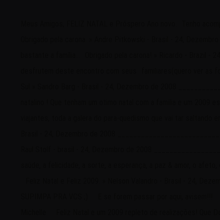
Meus Amigos, FELIZ NATAL e Próspero Ano novo. Tenho acompanhado sua viagem, no silencio da minha 110... sonhando um dia poder percorrer ao menos um pedacinho da aventura de vocês. Obrigado pela carona. » Andre Pitkowski - Brasil - 24, Dezembro de 2008 ______________________________________________________ Roy e Mi, um Feliz Natal... Boas Festas!!! Aproveitem bastante a família... Obrigado pela carona! » Ricardo - Brazil - 24, Dezembro de 2008 ______________________________________________________ Mais uma vez, obrigado pela carona, desfrutem deste encontro com seus familiares(quero ver as fotos no proximo diário hein!), feliz natal, 2009 repleto de novos conhecimentos e tudo de bom pra vocês. Sandro-PQD Jaraguá do Sul » Sandro Barg - Brasil - 24, Dezembro de 2008 ______________________________________________________ E aí pessoas !! Ja que ta na moda, entao deixo aqui tambem o meu recado natalino ! Que tenham um otimo natal com a familia e um 2009 espetacular com certeza ! Estamos com voces ! ps: Na virada do ano vamos levantar um brinde em homenagem aos amigos viajantes, toda a galera do para-quedismo que vai tar saltando em Governador Celso Ramos desde o dia 26. Ano que vem esperamos vcs la !! » Righetto - Vertical Speed Para-quedismo - Joinville SC - Brasil - 24, Dezembro de 2008 ______________________________________________________ Roy e Michelle! Feliz natal e ano novo pra vcs! Ah e boa viagem por esse pais maravilhoso! » Raul Stolf - brasil - 24, Dezembro de 2008 ______________________________________________________ Roy e Mi Vale "bis" com certeza, então, um FELIZ NATAL para todos nós, e que a saúde, a felicidade, a sorte, a esperança, a paz & amor, o afeto, o respeito, a solidaridade, a sabedoria, a tolerância, o trabalho, e a bênção de DEUS, sejam nossas companhias inseparáveis em 2009. Feliz Natal e Feliz 2009. » Nelson Valandro - Brasil - 24, Dezembro de 2008 ______________________________________________________ Miii, Royyyyy! FELIZ NATAAAAAAL!!! E UM 2009 SUPIMPA PRA VCS ;) E se forem passar por aqui, avisem!!! bjos! » NINA - ALEMANHA - 24, Dezembro de 2008 ______________________________________________________ Roy e Michelle Feliz Natal e um 2009 repleto de realizações! Que Deus os acompanhe sempre! Mande um beijão pra sua mãe e lembranças a toda família! um abraço, Miria Rocha, Cabo Frio, Rio de Janeiro, Brasil, 25 de Dezembro de 2008. » Miria Rocha - Brasil - 25, Dezembro de 2008 ______________________________________________________ Mi e Roy Os melhores momentos e os melhores natais são estes que passam agora. Natal quer dizer "nascimento"... Vocês nasceram de novo porque estão conhecendo toda a obra do Criador. Esta oportunidade está dentro de um grande propósito para suas vidas que vocês ainda irão descobrir... Mais dia, menos dia! Quanto mais longe, mais será a missão ou obra que terão que cumprir daqui para frente. Assumam o que lhes compete e receberão um galardão, que é dado a todos que cumprem jornadas expressivas. Homens naturais que fazem o sobrenatural. Vocês não são coadjuvantes. Vocês são os protagonistas de algo maior. Descubram o que é e serão muito felizes. Na hora oportuna, saberão o que é. Só Deus e vocês saberão... Um ótimo Natal... Um esplendoroso ano de 2009. PAULO FRANCIS. JR. » PAULO - Brasil - 25, Dezembro de 200