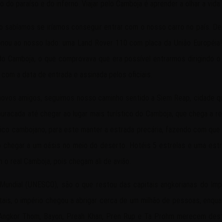
o do paraíso e do inferno. Viajar pelo Camboja é aprender a olhar a vid
 sabíamos se iríamos conseguir entrar com o nosso carro no país. De
nou ao nosso lado: uma Land Rover 110 com placa da União Européia! 
do Camboja, o que comprovava que era possível entrarmos dirigindo o
com a data de entrada e assinada pelos oficiais.
novos amigos, seguimos nosso caminho sentido a Siem Reap, cidade q
racada até chegar ao lugar mais turístico do Camboja, que chega a r
ico cambojano, para este manter a estrada precária, fazendo com que
egar a um oásis no meio do deserto. Hotéis 5 estrelas e uma estrut
o real Camboja, pois chegam ali de avião.
Mundial (UNESCO), são o que restou das capitais angkorianas do Impé
tais, o império chegou a abrigar cerca de um milhão de pessoas, en
 Angkor Thom, Bayon, Preah Khan, Pren Rup e Ta Prohm merecem des