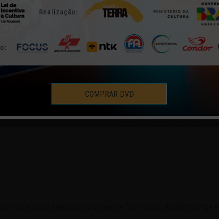
ÁRIO DE BORDO 28 – CAMB
DIÁRIO DE BORDO
18 | JAN | 2008
COMPRAR DVD
 com as pessoas queridas e amigáveis, é ficar maluco enquanto dirige