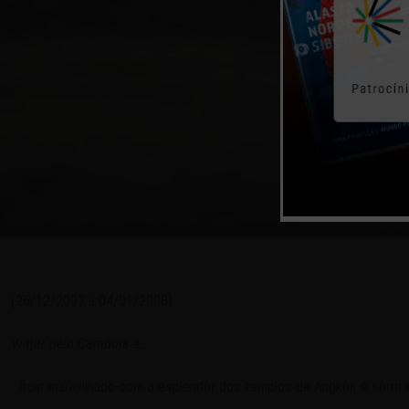
DI
(26/12/2007 a 04/01/2008)
Viajar pelo Camboja é…
…ficar maravilhado com o esplendor dos templos de Angkor, é sorrir