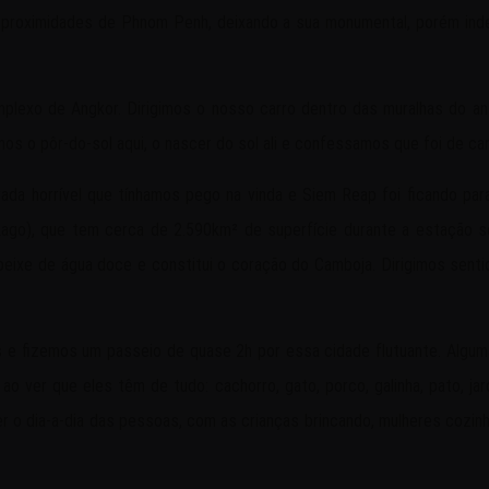
 as proximidades de Phnom Penh, deixando a sua monumental, porém in
mplexo de Angkor. Dirigimos o nosso carro dentro das muralhas do 
mos o pôr-do-sol aqui, o nascer do sol ali e confessamos que foi de ca
ada horrível que tínhamos pego na vinda e Siem Reap foi ficando par
 Lago), que tem cerca de 2.590km² de superfície durante a estação 
peixe de água doce e constitui o coração do Camboja. Dirigimos sent
e fizemos um passeio de quase 2h por essa cidade flutuante. Algu
 ver que eles têm de tudo: cachorro, gato, porco, galinha, pato, jar
r o dia-a-dia das pessoas, com as crianças brincando, mulheres cozi