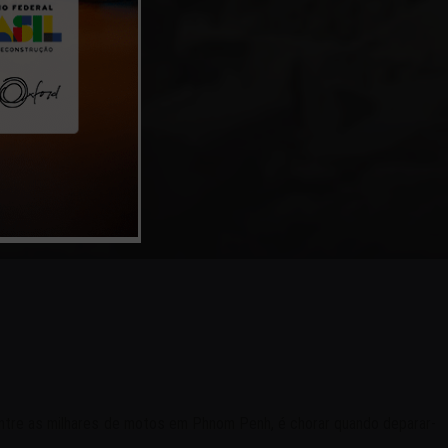
OJA
 entre as milhares de motos em Phnom Penh, é chorar quando deparar-