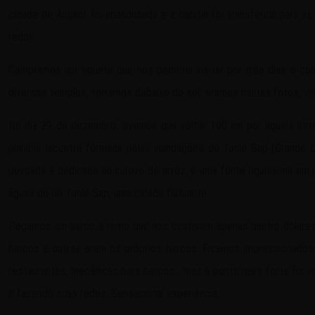
cidade de Angkor foi abandonada e a capital foi transferida para
redor.
Compramos um tiquete que nos permitia visitar por três dias o co
diversos templos, torramos debaixo do sol, tiramos muitas fotos, vi
No dia 29 de dezembro, tivemos que voltar 100 km por aquela estr
planície lacustre formada pelas inundações do Tonlé Sap (Grande
povoada é dedicada ao cultivo de arroz, é uma fonte riquíssima em 
águas do rio Tonlé Sap, uma cidade flutuante.
Pegamos um barco a remo que nos custaram apenas quatro dólares 
barcos e outras eram os próprios barcos. Ficamos impressionados ao
restaurantes, mecânicas para barcos… mas o ponto mais forte foi ve
e fazendo suas redes. Sensacional experiência.