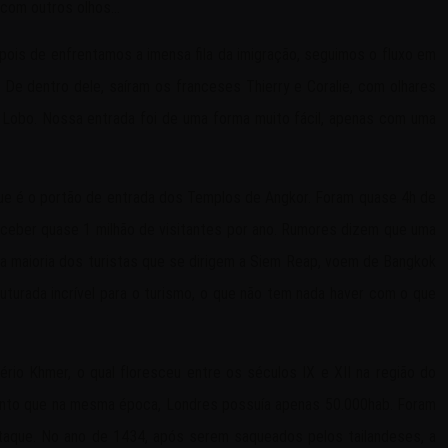
a com outros olhos…
pois de enfrentamos a imensa fila da imigração, seguimos o fluxo em
De dentro dele, saíram os franceses Thierry e Coralie, com olhares
 Lobo. Nossa entrada foi de uma forma muito fácil, apenas com uma
ue é o portão de entrada dos Templos de Angkor. Foram quase 4h de
eceber quase 1 milhão de visitantes por ano. Rumores dizem que uma
 a maioria dos turistas que se dirigem a Siem Reap, voem de Bangkok
urada incrível para o turismo, o que não tem nada haver com o que
rio Khmer, o qual floresceu entre os séculos IX e XII na região do
quanto que na mesma época, Londres possuía apenas 50.000hab. Foram
taque. No ano de 1434, após serem saqueados pelos tailandeses, a