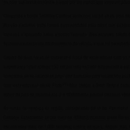
se com sua brutal história e é viajar por um mundo que viveu um pouc
Chegamos à borda Tailândia/Camboja ainda com um pé atrás, pois não
direção a aduana, onde fomos surpreendidos pelo carro que estacio
curiosos e querendo saber a nosso respeito. Eles estavam saindo 
fotocópia autenticada do documento do veículo, a qual foi carimbada 
Depois de duas horas de conversa e troca de experiências com os 
viagem para rodar apenas 150 km por uma estrada empoeirada e esbu
companhia aérea tailandesa paga uma comissão para um partido polít
com esta empresa aérea. Pode??? Mas chegar a Siem Reap é como ch
vimos do país no caminho até lá e infelizmente poucas pessoas vêem 
As ruínas de templos da região, consideradas parte do Patrimônio 
Camboja. Estendendo-se por mais de 400km2, incluindo áreas flores
encontrados mais de 1.000 templos, dentre os quais, Angkor Wat,