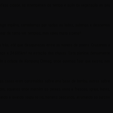
defesa cidade, às intempéries do tempo e ação da vegetação ao seu
antigo império, caminhamos por todos os lados, subimos e descemos
nsar de tanto ver templos, mas valeu muito a pena!!
a trás, até que desapareceu entre as nuvens de poeira. Cruzamos a
seca e 24.605km² na estação das chuvas. Esta planície densamente
ido a cidade de Kompong Chhnag, onde ouvimos falar que existia, nas
mas casas eram construídas sobre uma base de bambu, outras sobre
dim, aquários onde mantêm os peixes vivos e frescos, igreja, bares,
nhando e lavando roupa no rio, homens pescando, arrumando os barcos