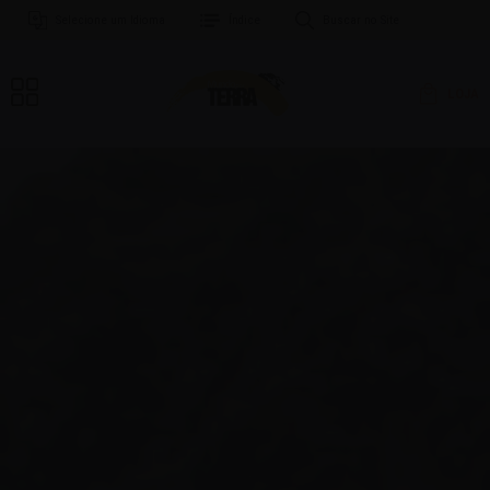
Selecione um Idioma
Índice
Buscar no Site
LOJA