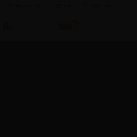
Selecione um Idioma
Índice
Buscar no Site
LOJA