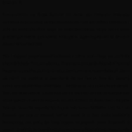
férias por ali.
Fomos primeiro no Parque Nacional dos Arcos, que como seu nome diz,
caracteriza-se pelos arcos naturais esculpidos em rocha avermelhada (arenito) pela
ação do tempo. Era difícil seguir em frente pela estrada do parque de tantas
paradas que fizemos para admirar e fotografar aquele espetáculo. Só de arcos
naturais há mais de 2.000.
Para o segundo parque nacional recebemos a melhor dica – dirigir por uma trilha
chamada Schaffer Trail, que adentra o Canyonlands pela porta dos fundos. Primeiro
margeamos paredões do Rio Colorado e depois entramos na parte baixa do cânion
até subi-lo por completo. O Canyonlands National Park (A Terra dos Cânions)
possui uma característica diferenciada – formam-se ali dois patamares de cânions.
Deixa-nos tentar explicar: a parte mais alta é plana e tem um formato triangular que
acaba quando o cânion da esquerda encontra o cânion da direita. Dentro da parte
baixa do cânion da esquerda, que foi por onde viemos na Shaffer Trail, há o rio
Colorado que cava um segundo nível de cânion. Lá no lado direito acontece a
mesma coisa, mas com o Rio Verde cavando um segundo cânion. Resumindo, é
animal!!! Já ao lado do Canyonlands situa-se o Parque Estadual Dead Horse de onde