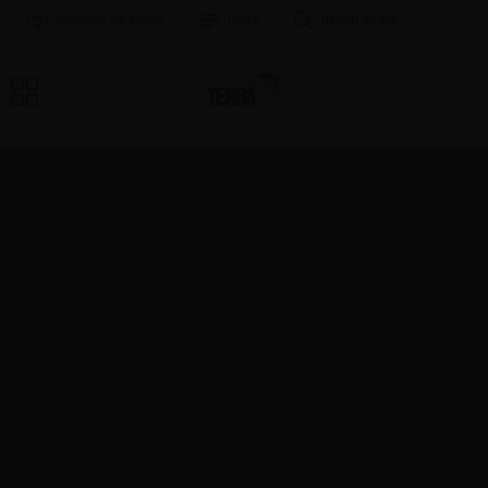
Selecione um Idioma
Índice
Buscar no Site
LOJA