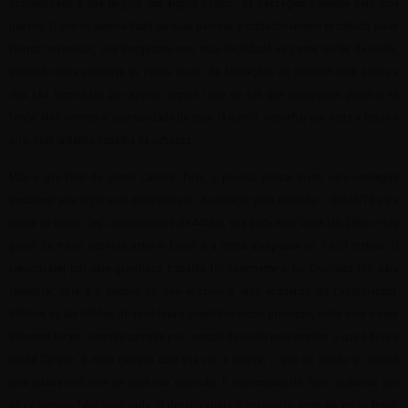
profundidade e sua largura, em alguns pontos, dá passagem somente para uma
pessoa. O arenito avermelhado de suas paredes é cuidadosamente esculpido pelas
chuvas torrenciais, que desgastam com mais facilidade as partes moles da rocha,
deixando mais expostas as partes duras. As formações se parecem com ondas e
elas são iluminadas por apenas alguns raios de sol que conseguem penetrar na
fenda. Nós tivemos a oportunidade de estar lá dentro, caminhar por entre a fenda e
pirar com tamanha ousadia da natureza.
Mas o que falar do Grand Canyon? Puxa, é preciso pensar muito para conseguir
descrever este lugar sem desmerece-lo. A começar pelo tamanho – GIGANTE para
todos os lados. Seu comprimento é de 446km, sua parte mais larga tem 29km e seu
ponto de maior desnível entre o fundo e a crista ultrapassa os 1.850 metros. O
responsável por este grandioso trabalho foi novamente o rio Colorado (só para
relembrar, este é o mesmo rio que escavou o lado esquerdo do Canyonlands).
Milhões ou até bilhões de anos foram investidos nesse processo, onde o rio e seus
afluentes foram cortando camada por camada de rocha para ampliar o que é hoje o
Grand Canyon. E cada camada com sua cor e dureza, o que vai dando ao cânion
uma textura uniforme em toda sua extensão. É impressionante. Bom, achamos que
não é preciso falar mais nada. O desafio agora é imagina-lo antes de ver as fotos,