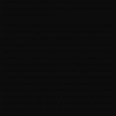
curiosidade do mundo da invenção: Albert Einstein não nasceu nessas terras, mas
mudou-se para os Estados Unidos na década de 1930. Quem sabe ele despertou
nos americanos o gosto pela invenção.
No sábado a noite encontramos com Felipe, Viviane, Ivy e Lucca, nossos amigos de
Curitiba – PR que vieram passar as férias nos EUA. Planejávamos passar alguns dias
juntos, então no domingo, depois de caminharmos mais um pouco pela feira e
vermos alguns luxuosos motorhomes 4×4 Earth Roamers, coisa de 500 mil dólares,
pegamos nossos modestos carros (a família Schultz com seu motorhome alugado)
e viajamos até o Monument Valley, uma região situada na reserva dos índios
Navajos, entre os estados Arizona e Utah. Como é um lugar desértico e lindíssimo,
com formações rochosas que brotam do chão e sobem até 300 metros de altura,
foi cenário de muitos filmes westerns, particularmente os que tinham como artista
principal John Wayne. Vejam nossas fotos – impossível que você não tenha visto
este lugar em algum cartão postal, calendário, cenário de filme ou outro. Para nós
foi uma alegria passar esses dias com os nossos amigos de casa. Quebrou um
pouco a nossa rotina e, talvez pela sede de contar histórias, fez com que aquele
líquido amarelado que vem dentro das garrafas de whisky simplesmente
desaparecesse.