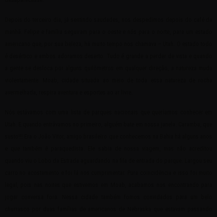
Depois do terceiro dia, já sentindo saudades, nos despedimos depois do café da
manhã. Felipe e família seguiram para o oeste e nós para o norte, para um estado
americano que, por sua beleza, há muito tempo nos chamava – Utah. O estado todo
é desértico e ambos adoramos deserto. Tudo é grande a perder de vista e quando
a gente se desloca por alguns quilômetros em qualquer direção, a natureza muda
violentamente. Moab, cidade situada ao meio de toda essa natureza de rocha
avermelhada, respira aventura e esportes ao ar livre.
Nós estávamos com uma lista de parques nacionais que queríamos conhecer em
Utah. E quando entrávamos no primeiro, alguém bate em nossa janela. Caramba, que
susto!!! Era o João Vitor, amigo brasileiro que conhecemos na Bahia há alguns anos
e que também é paraquedista. Ele sabia de nossa viagem, mas não acreditou
quando viu o Lobo da Estrada aguardando na fila de entrada do parque. Largou seu
carro no acostamento e foi lá nos cumprimentar. Pura coincidência e isso foi muito
legal, pois nas noites que estivemos em Moab, acabamos nos encontrando para
jogar conversa fora. Nessa cidade também fomos convidados para um belo
churrasco por duas famílias de americanos de Nebraska que estavam passando