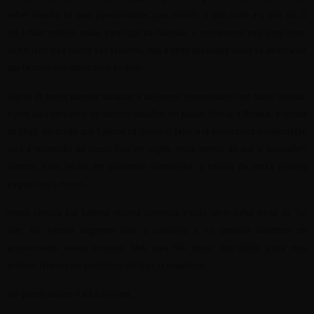
hehe!!! Detalhe: há duas possibilidades para visita-lo, o lado norte e o lado sul. O
sul é mais turístico, então, para fugir da multidão, o conhecemos pela parte norte.
Se é o lado mais bonito não sabemos, mas é certo que quase todos os americanos
que falamos nos indicaram ir ao norte.
Depois de tantos parques visitados e de sermos presenteados com tantas belezas,
o jeito para descansar do belo foi trabalhar um pouco. Fomos a Phoenix, a convite
de Chad, um amigo que fizemos na Overland Expo e lá começamos a negociação
para a impressão de nosso livro em inglês. Ficou melhor do que o esperado!!!
Estamos muito felizes em podermos compartilhar a história de nossa primeira
viagem com o mundo…
Nossa procura por belezas naturais continuou a todo vapor pelas terras do Tio
Sam. Do Arizona seguimos para a Califórnia e no caminho desértico um
acontecimento mexeu conosco. Mas para não deixar este diário ainda mais
extenso, faremos um post sobre ele logo na sequência.
Um grande abraço e até a próxima…