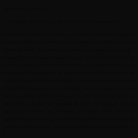
(13/05/2015 a 14/06/2015)
“Ir aos Estados Unidos de carro!”, não parece algo pelo mínimo desafiador?
Não dizemos isso pelos quilômetros que nos separam, mas pelas distâncias em
nossas realidades. UAU, estamos falando de Estados Unidos da América, um dos
gigantes do planeta. Maior economia do mundo; maior potência militar, sendo o
primeiro país a utilizar armas nucleares em guerras; detém um dos mais altos níveis
de desenvolvimento e produtividade; é líder em pesquisa científica e em inovação
tecnológica e, convenhamos, os 50 estados unidos que formam este país são
quem ditam grande parte das regras mundiais, seja lá no que for, economia, política
ou cultura. Mas se essas regras se proliferassem apenas por persuasão, tudo bem,
porém os seguintes números mostram que não: entre os anos 1890 e 2012, os
Estados Unidos invadiram ou bombardearam outras 149 nações ao redor do
mundo. Quando falamos aos americanos sobre nossa viagem, que envolve
provavelmente muitos desses países bombardeados por eles, de pronto nos dizem
que não poderiam fazer igual, pois seus passaportes não seriam bem vindos por
lá.