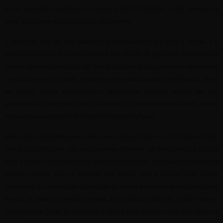
se tem uma vista maravilhosa de uma curva do Rio Colorado. De tão acentuada a
curva, o rio quase volta para o lugar de onde veio!
O estado de Utah tem uma característica interessante no que tange a religião. É o
centro de influência da cultura mórmon e mais de 60% da população deste estado é
membro de uma organização dos Santos dos Últimos Dias, nome que os mórmons
se auto denominam. Quando viajávamos entre esses parques maravilhosos, de vez
em quando víamos monumentos e implementos agrícolas antigos que são
preservados e contam um pouco da história dos colonizadores mórmons, que se
mudaram para este estado em busca de liberdade religiosa.
Mais alguns quilômetros para oeste e veio o Bryce Canyon e o Zion National Parks.
Ambos são lindíssimos, mas completamente diferentes. No Bryce, devido a ação da
água e do gelo na encosta de um platô de solo calcário, formou-se um labirinto de
erosões gigantes. Elas se estendem vale abaixo, onde é possível fazer longas
caminhadas por entre torres e paredões de rochas avermelhadas esculpidos pela
erosão. As vistas dos diversos mirantes, da encosta do platô, são de cair o queixo.
Dá para passar horas ali quebrando a cabeça para entender como tudo aquilo se