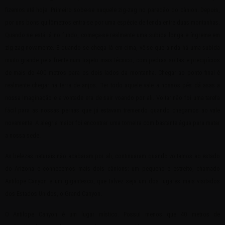
fizemos até hoje. Primeiro sobe-se naquele zig-zag no paredão do cânion. Depois,
por uns bons quilômetros entra-se por uma espécie de fenda entre duas montanhas.
Quando se está lá no fundo, começa-se realmente uma subida longa e íngreme em
zig-zag novamente. E quando se chega lá em cima, vê-se que ainda há uma subida
muito grande pela frente num trajeto mais técnico, com pedras soltas e precipícios
de mais de 400 metros para os dois lados da montanha. Chegar ao ponto final é
realmente chegar na terra de anjos. Ter todo aquele vale a nossos pés dá asas a
nossa imaginação e a vontade era de sair voando por ali. Voltar não foi uma tarefa
fácil para as nossas pernas que já estavam tremendo quando chegamos ao vale
novamente. A alegria maior foi encontrar uma torneira com bastante água para matar
a nossa sede.
As belezas naturais não acabaram por ali, continuaram quando voltamos ao estado
do Arizona e conhecemos mais dois cânions: um pequeno e estreito, chamado
Antilope Canyon e um gigantesco, que talvez seja um dos lugares mais visitados
dos Estados Unidos, o Grand Canyon.
O Antilope Canyon é um lugar místico. Possui menos que 40 metros de