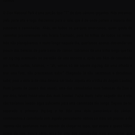
formou.
O Zion National Park é uma junção tipo “T” de dois cânions gigantes. Nós entramos
pela parte alta e logo descemos para o vale, que é de onde partem a maioria dos
passeios e caminhadas. Aliás, em todos os parques americanos, quem gosta de
caminhar provavelmente não ficaria frustrado, pois há trilhas de todos os níveis.
Nós não planejávamos ir muito longe naquele dia, queríamos apenas desvendar um
pouco das belezas da parte baixa do cânion. Sabíamos de uma trilha longa que faz
um zig-zag acentuado no paredão de uma encosta e, após uns 6km de caminhada
por trilhas curtas, falamos, – “ah, vamos só até aquele zig-zag dar uma olhada e
tirar uma foto, não precisamos subir.” Chegando lá não resistimos e decidimos
subir, pois a vista lá de cima deveria ser linda. Aquela era a trilha do Angels Landing
Point (ponto de pouso dos anjos), uma das caminhadas mais famosas do Zion e
por isso, talvez fosse uma das mais bonitas. Fazia muito calor naquele dia e nós
não havíamos levado água suficiente para uma caminhada tão longa. Depois de ter
superado o primeiro zig-zag e ter tido uma vista panorâmica do cânion,
continuamos a caminhada com aquele pensamento: vamos só mais um pouco!, e de
repente não queríamos mais desistir de chegar no topo, que estava a quase 500m
acima do vale. Agora sério, essa foi uma das caminhadas mais alucinantes que