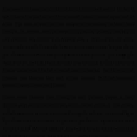
Mas quem diria, nosso querido Lobo da Estrada nos trouxe a terra do Tio Sam. O
que já fizemos no passado em 7 horas apenas, voando, levamos agora mais de
6.000. E ao invés de entrar por seus aeroportos internacionais de Miami, Nova
Iorque ou Los Angeles, dessa vez entramos por Lukeville, alguém já ouviu falar? É
uma minúscula vila localizada na fronteira com o México e por ser pouco
movimentada, cruza-la foi tranquilo demais – nosso carro sequer foi registrado no
país. Os americanos estão mais preocupados com nós, pessoas, pois a imigração
ilegal é um problema alarmante. De uma forma simpática, o oficial de fronteira
sondou nossas vidas e nossos interesses dentro de seu país. Eles são muito bem
treinados para fazer-nos falar mais do que devemos, se é que tivéssemos
pretensão de algo a mais que o turismo.
Quando fomos liberados com 6 meses de visto, seguimos viagem ao norte,
dirigindo ainda muitos quilômetros pelo exótico deserto de Sonora. Esse deserto,
no lado americano próximo a fronteira é protegido pelo parque nacional Organ
Pipe Cactus National Monument. Aí passamos por Phoenix, capital do Arizona e
fomos a Flagstaff (Mormon Lake), onde começaria no outro dia a Overland Expo
2015, a tal feira de Overland e 4×4 que nos propusemos a participar.