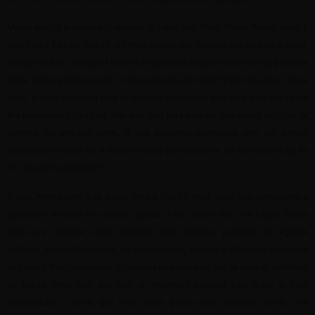
Muitos amigos brasileiros já estavam lá! Liene, Dan, Paula, Renan, Rosely, Amabry,
Xixo, Fran e Bárbara. Nós só não esperávamos uma mudança climática tão drástica.
O tempo fechou, começou a ventar e a expectativa era que cairia neve nas próximas
horas. Essa era nova para nós – neve no Arizona, em maio!!! E não deu outra… nevou
muito. O lugar destinado para as pessoas acamparem virou uma lama que carros
4×4 encalhavam a toda hora. Mas isso dava para entender, pois estava difícil até de
caminhar. Em uma das noites, já que estávamos acampados junto aos amigos
brasileiros, entramos em 9 dentro do Lobo para jantarmos. Só assim para fugir do
frio. E como foi divertido!!!
A feira, mesmo com toda aquela lama e frio, foi muito legal. Mas começamos a
aproveita-la somente no sábado, quando o mau tempo deu uma trégua. Nosso
intuito era conhecer outros viajantes, fazer contatos, participar de algumas
palestras, buscar informações, ver equipamentos, etc. Para o último item estávamos
no paraíso. Nós costumamos brincar que os americanos são os maiores inventores
do mundo. Onde quer que você vá, encontrará soluções para todas as suas
necessidades e outras que você jamais pensou que pudessem existir. Uma