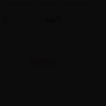
Selecione um Idioma
Índice
Buscar no Site
LOJA
MAIS UMA SELO PARA
COMEMORAR!
NOVIDADES
16 | AGO | 2024