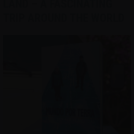
LAND – A FASCINATING
TRIP AROUND THE WORLD