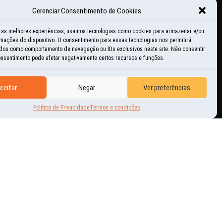
Gerenciar Consentimento de Cookies
ducacional
r as melhores experiências, usamos tecnologias como cookies para armazenar e/ou
mações do dispositivo. O consentimento para essas tecnologias nos permitirá
istórias e momentos
dos como comportamento de navegação ou IDs exclusivos neste site. Não consentir
consentimento pode afetar negativamente certos recursos e funções.
nspiração
ceitar
Negar
Ver preferências
ovidades
Política de Privacidade
Termos e condições
utras Aventuras
erguntas freqüentes
tilidades