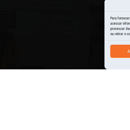
E
Para fornece
acessar infor
H
processar da
ou retirar o 
I
A
N
O
P
U
S