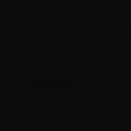
EXPEDIÇÕES
BLOG
PALESTRAS
DOCUMENTÁR
S UMA SELO PARA COMEMO
NOVIDADES
16 | AGO | 2024