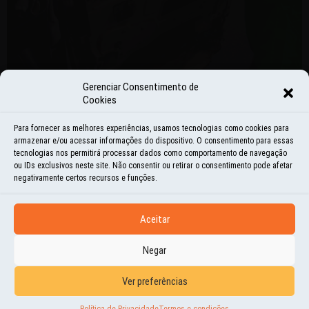
Gerenciar Consentimento de
Cookies
HISTÓRIAS E MOMENTOS
Para fornecer as melhores experiências, usamos tecnologias como cookies para
armazenar e/ou acessar informações do dispositivo. O consentimento para essas
TROCA DO VIDRO
tecnologias nos permitirá processar dados como comportamento de navegação
ou IDs exclusivos neste site. Não consentir ou retirar o consentimento pode afetar
negativamente certos recursos e funções.
12 | DEZ | 2015
ONTEM, RECEBEMOS UM VIDRO NOVO PARA SUBSTITUIR O QUE FOI QUEBRADO
Aceitar
PELOS LADRÕES NA SEMANA PASSADA. JÁ FAZ UMA SEMANA QUE NÃO PARA DE
CHOVER AQUI EM SEATTLE...
Negar
Ver preferências
Política de Privacidade
Termos e condições