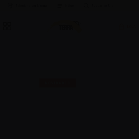
Selecione um Idioma
Índice
Buscar no Site
LOJA
MAIS UMA SELO PARA
COMEMORAR!
NOVIDADES
16 | AGO | 2024