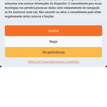
armazenar e/ou acessar informações do dispositivo. O consentimento para essas
tecnologias nos permitirá processar dados como comportamento de navegação
ou IDs exclusivos neste site. Não consentir ou retirar o consentimento pode afetar
negativamente certos recursos e funções.
Aceitar
Negar
HISTÓRIAS E MOMENTOS
Ver preferências
ILHA OMETEPE, NICARÁGUA
Política de Privacidade
Termos e condições
19 | MAR | 2015
JÁ IMAGINOU UMA ILHA CERCADA POR ÁGUA DOCE E QUE POSSUI DOIS VULCÕES?
ESSA ILHA EXISTE E SE CHAMA OMETEPE. FICA AO SUL DA NICARÁGUA E É
FORMADA POR DOIS...