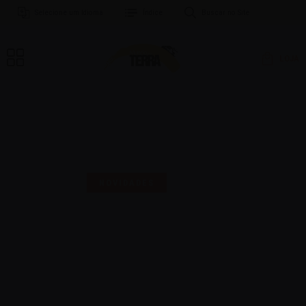
Selecione um Idioma
Índice
Buscar no Site
LOJA
MAIS UMA SELO PARA
COMEMORAR!
NOVIDADES
16 | AGO | 2024