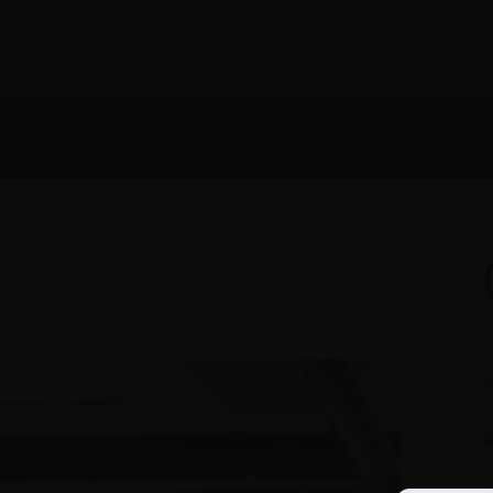
T
A
C