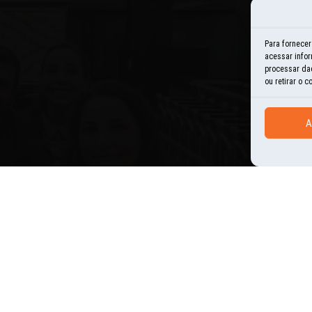
E
Para fornece
acessar infor
H
processar da
ou retirar o 
I
A
N
O
P
U
OMENTOS