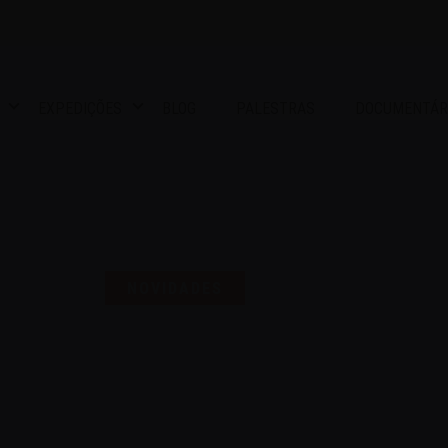
EXPEDIÇÕES
BLOG
PALESTRAS
DOCUMENTÁR
S UMA SELO PARA COMEMO
NOVIDADES
16 | AGO | 2024