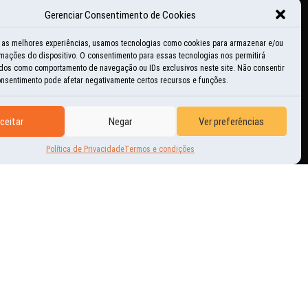
Gerenciar Consentimento de Cookies
ducacional
r as melhores experiências, usamos tecnologias como cookies para armazenar e/ou
mações do dispositivo. O consentimento para essas tecnologias nos permitirá
istórias e momentos
dos como comportamento de navegação ou IDs exclusivos neste site. Não consentir
consentimento pode afetar negativamente certos recursos e funções.
nspiração
ceitar
Negar
Ver preferências
ovidades
Política de Privacidade
Termos e condições
utras Aventuras
erguntas freqüentes
tilidades