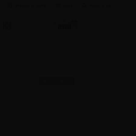
Selecione um Idioma
Índice
Buscar no Site
LOJA
MAIS UMA SELO PARA
COMEMORAR!
NOVIDADES
16 | AGO | 2024