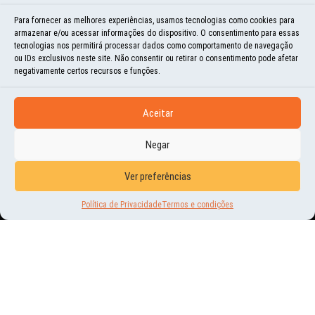
Para fornecer as melhores experiências, usamos tecnologias como cookies para
armazenar e/ou acessar informações do dispositivo. O consentimento para essas
tecnologias nos permitirá processar dados como comportamento de navegação
ou IDs exclusivos neste site. Não consentir ou retirar o consentimento pode afetar
negativamente certos recursos e funções.
Aceitar
Negar
EDUCACIONAL
Ver preferências
SOLDADOS E CAVALOS DE
Política de Privacidade
Termos e condições
TERRACOTA – CHINA
4 | MAIO | 2016
OS SOLDADOS E CAVALOS DE TERRACOTA SÃO UMA DAS OBRAS MAIS INCRÍVEIS DA
HISTÓRIA DA HUMANIDADE! ELES FORMAM UM EXÉRCITO DE CERCA DE OITO MIL
SOLDADOS,...