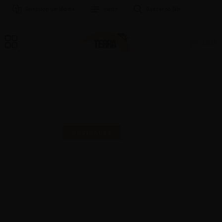
Selecione um Idioma
Índice
Buscar no Site
LOJA
MAIS UMA SELO PARA
COMEMORAR!
NOVIDADES
16 | AGO | 2024