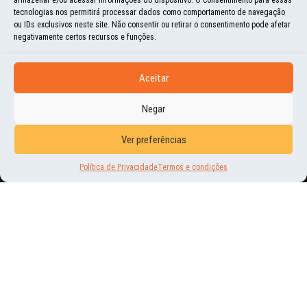
tecnologias nos permitirá processar dados como comportamento de navegação
ou IDs exclusivos neste site. Não consentir ou retirar o consentimento pode afetar
negativamente certos recursos e funções.
Aceitar
CURIOSIDADES
Negar
JÁ LEU NOSSO POST DO
Ver preferências
AFEGANISTÃO?
Política de Privacidade
Termos e condições
11 | NOV | 2016
SE NÃO, CORRE PARA NOSSO SITE QUE ESSE VALE A PENA! CLIQUE AQUI PARA
ACESSAR O POST! O LUGAR ONDE ESTIVEMOS NO AFEGANISTÃO JÁ ERA POVOADO
DESDE 2.500 ANOS...