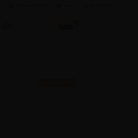
Selecione um Idioma
Índice
Buscar no Site
LOJA
MAIS UMA SELO PARA
COMEMORAR!
NOVIDADES
16 | AGO | 2024