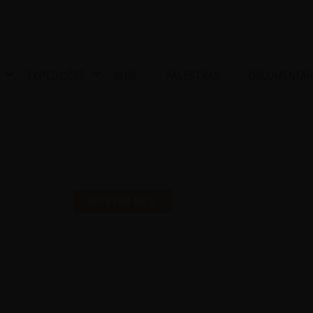
EXPEDIÇÕES
BLOG
PALESTRAS
DOCUMENTÁR
S UMA SELO PARA COMEMO
NOVIDADES
16 | AGO | 2024