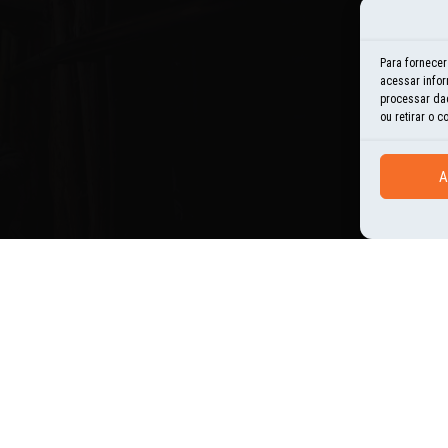
E
Para fornece
acessar infor
H
processar da
ou retirar o 
I
A
N
O
P
U
AL