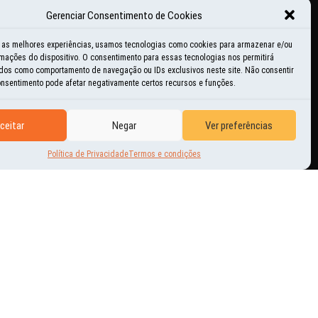
Gerenciar Consentimento de Cookies
ducacional
r as melhores experiências, usamos tecnologias como cookies para armazenar e/ou
mações do dispositivo. O consentimento para essas tecnologias nos permitirá
istórias e momentos
dos como comportamento de navegação ou IDs exclusivos neste site. Não consentir
consentimento pode afetar negativamente certos recursos e funções.
nspiração
ceitar
Negar
Ver preferências
ovidades
Política de Privacidade
Termos e condições
utras Aventuras
erguntas freqüentes
tilidades