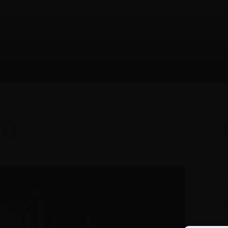
VO
T
A
C