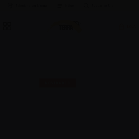
Selecione um Idioma
Índice
Buscar no Site
LOJA
MAIS UMA SELO PARA
COMEMORAR!
NOVIDADES
16 | AGO | 2024