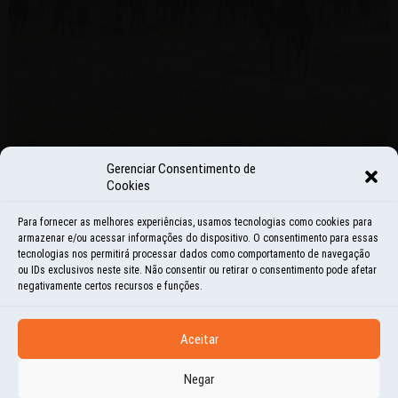
Gerenciar Consentimento de
Cookies
HISTÓRIAS E MOMENTOS
Para fornecer as melhores experiências, usamos tecnologias como cookies para
ENQUANTO ESTE VELHO TREM
armazenar e/ou acessar informações do dispositivo. O consentimento para essas
tecnologias nos permitirá processar dados como comportamento de navegação
ATRAVESSA O PANTANAL
ou IDs exclusivos neste site. Não consentir ou retirar o consentimento pode afetar
negativamente certos recursos e funções.
18 | MAR | 2020
DEIXAMOS A BR-262 EM AQUIDAUANA E SEGUIMOS PELA MS-170, UMA ESTRADA
Aceitar
VICINAL, LONGE DA RODOVIA PRINCIPAL, QUE DE FAZENDA EM FAZENDA, NUM
Negar
PERCURSO DE MAIS DE 400...