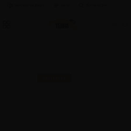
Selecione um Idioma
Índice
Buscar no Site
LOJA
MAIS UMA SELO PARA
COMEMORAR!
NOVIDADES
16 | AGO | 2024