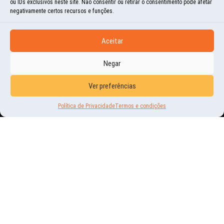
ou IDs exclusivos neste site. Não consentir ou retirar o consentimento pode afetar
negativamente certos recursos e funções.
Aceitar
Negar
NOVIDADES
OUTRAS RECOMPENSAS
Ver preferências
Política de Privacidade
Termos e condições
3 | ABR | 2020
CAROS AMIGOS! NOSSA ATUAL CAMPANHA DO CATARSE PRIORIZA A PRÉ-VENDA DO
LIVRO MUNDO POR TERRA 2, MAS TRAZEMOS COM ELA A OPORTUNIDADE DE
COMPRA DE OUTROS PRODUTOS...