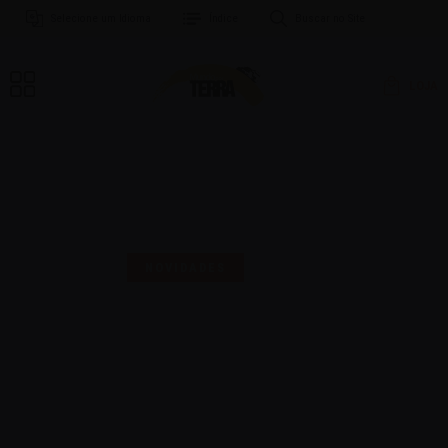
Selecione um Idioma
Índice
Buscar no Site
LOJA
MAIS UMA SELO PARA
COMEMORAR!
NOVIDADES
16 | AGO | 2024