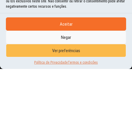
ou IDs exclusivos neste site. Não consentir ou retirar o consentimento pode afetar
negativamente certos recursos e funções.
Aceitar
Negar
HISTÓRIAS E MOMENTOS
A NOITE DE HOJE…
Ver preferências
Política de Privacidade
Termos e condições
25 | ABR | 2015
DE UM LADO BAD GIRLS E DE OUTRO, PECADOS! ALGUÉM SE HABILITA A ADIVINHAR
NOSSO PARADEIRO DESTA NOITE? BOM, NÃO TIVEMOS OPÇÃO, POIS NOSSO CARRO
TEVE UM...