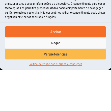
armazenar e/ou acessar informações do dispositivo. O consentimento para essas
tecnologias nos permitirá processar dados como comportamento de navegação
ou IDs exclusivos neste site. Não consentir ou retirar o consentimento pode afetar
negativamente certos recursos e funções.
Aceitar
Negar
HISTÓRIAS E MOMENTOS
Ver preferências
BEM-VINDO INVERNO!
Política de Privacidade
Termos e condições
24 | NOV | 2015
É, O INVERNO CHEGOU AQUI NA AMÉRICA DO NORTE E NÃO TEMOS MAIS COMO
FUGIR DO FRIO. AS FOTOS A SEGUIR RETRATAM UM POUCO DO QUE VIVENCIAMOS
NA SEMANA PASSADA...