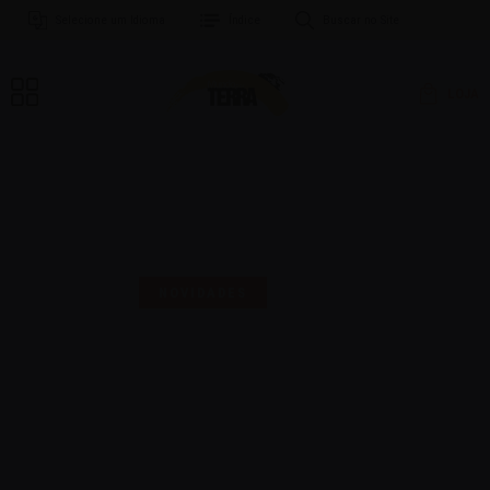
Selecione um Idioma
Índice
Buscar no Site
LOJA
MAIS UMA SELO PARA
COMEMORAR!
NOVIDADES
16 | AGO | 2024