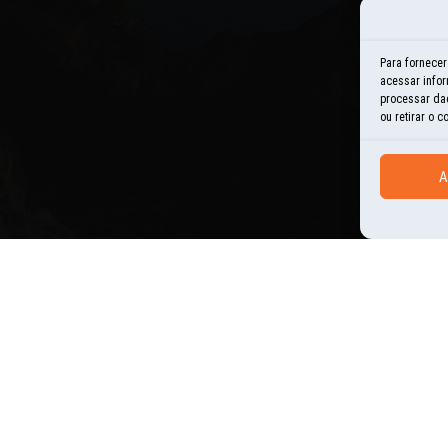
E
Para fornece
acessar infor
H
processar da
ou retirar o 
I
A
N
O
P
U
OMENTOS