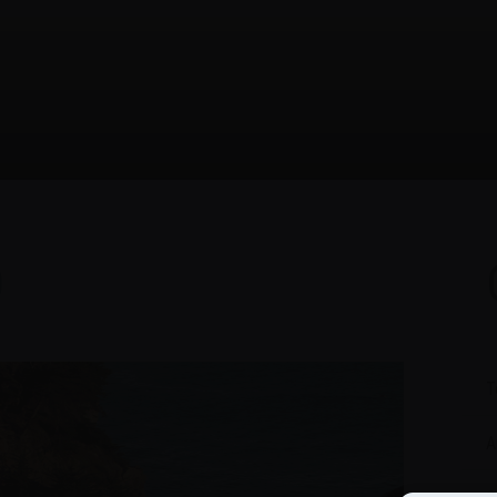
O
T
A
C