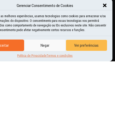
Gerenciar Consentimento de Cookies
ducacional
r as melhores experiências, usamos tecnologias como cookies para armazenar e/ou
mações do dispositivo. O consentimento para essas tecnologias nos permitirá
istórias e momentos
dos como comportamento de navegação ou IDs exclusivos neste site. Não consentir
consentimento pode afetar negativamente certos recursos e funções.
nspiração
ceitar
Negar
Ver preferências
ovidades
Política de Privacidade
Termos e condições
utras Aventuras
erguntas freqüentes
tilidades