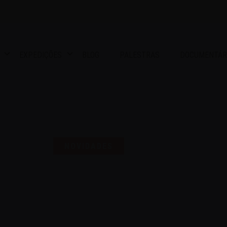
EXPEDIÇÕES
BLOG
PALESTRAS
DOCUMENTÁR
S UMA SELO PARA COMEMO
NOVIDADES
16 | AGO | 2024