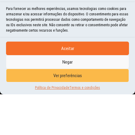
Para fornecer as melhores experiências, usamos tecnologias como cookies para
armazenar e/ou acessar informações do dispositivo. O consentimento para essas
tecnologias nos permitirá processar dados como comportamento de navegação
ou IDs exclusivos neste site. Não consentir ou retirar o consentimento pode afetar
negativamente certos recursos e funções.
Aceitar
Negar
EDUCACIONAL
Ver preferências
O SIGNIFICADO DO “OVO DE
Política de Privacidade
Termos e condições
PÁSCOA”
15 | MAR | 2018
A PÁSCOA ESTÁ SE APROXIMANDO. AS LOJAS E SUPERMERCADOS JÁ ESTÃO
DECORADOS COM OVOS DE TODOS OS TIPOS E CORES. MAS SERÁ QUE AS PESSOAS
SABEM O SIGNIFICADO...