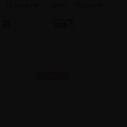
Selecione um Idioma
Índice
Buscar no Site
LOJA
MAIS UMA SELO PARA
COMEMORAR!
NOVIDADES
16 | AGO | 2024