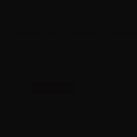
EXPEDIÇÕES
BLOG
PALESTRAS
DOCUMENTÁR
S UMA SELO PARA COMEMO
NOVIDADES
16 | AGO | 2024