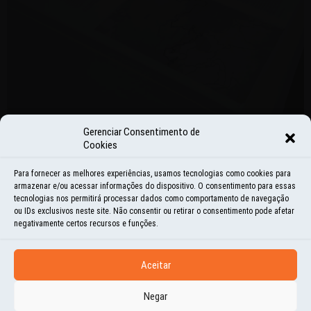
Gerenciar Consentimento de
Cookies
NOVIDADES
Para fornecer as melhores experiências, usamos tecnologias como cookies para
UM DESSES LIVROS PODE SER O
armazenar e/ou acessar informações do dispositivo. O consentimento para essas
tecnologias nos permitirá processar dados como comportamento de navegação
SEU!
ou IDs exclusivos neste site. Não consentir ou retirar o consentimento pode afetar
negativamente certos recursos e funções.
24 | JUL | 2020
AO LONGO DESSA SEMANA A GRÁFICA MANDOU VER NO LIVRO MUNDO POR TERRA
Aceitar
– ONDE TERMINAM AS ESTRADAS. FORAM PRODUZIDOS 3 MIL LIVROS, DOS QUAIS
Negar
MIL JÁ TÊM...