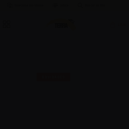
Selecione um Idioma
Índice
Buscar no Site
LOJA
MAIS UMA SELO PARA
COMEMORAR!
NOVIDADES
16 | AGO | 2024