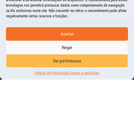
tecnologias nos permitirá processar dados como comportamento de navegação
ou IDs exclusivos neste site. Não consentir ou retirar o consentimento pode afetar
negativamente certos recursos e funções.
Aceitar
NOVIDADES
Negar
ENTREVISTA NO CANAL SERIAL
Ver preferências
TRIPPERS (YOUTUBE)
Política de Privacidade
Termos e condições
4 | FEV | 2020
CAROS AMIGOS! GOSTARÍAMOS DE DIVULGAR ESSA ENTREVISTA QUE RICARDO
POCHOLO (DO CANAL DO YOUTUBE SERIAL TRIPPERS) FEZ CONOSCO. NÓS
ADORAMOS O RESULTADO E ESTAMOS...