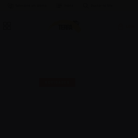
Selecione um Idioma
Índice
Buscar no Site
LOJA
MAIS UMA SELO PARA
COMEMORAR!
NOVIDADES
16 | AGO | 2024