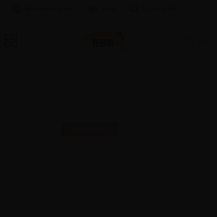
Selecione um Idioma
Índice
Buscar no Site
LOJA
MAIS UMA SELO PARA
COMEMORAR!
NOVIDADES
16 | AGO | 2024