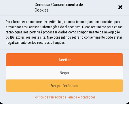
Gerenciar Consentimento de
PLANOS DE FAZER UMA SEGUNDA VIAGEM, MAS NÃO SABÍAMOS SE SERIA COM
Cookies
NOSSO LAND ROVER...
Para fornecer as melhores experiências, usamos tecnologias como cookies para
armazenar e/ou acessar informações do dispositivo. O consentimento para essas
tecnologias nos permitirá processar dados como comportamento de navegação
ou IDs exclusivos neste site. Não consentir ou retirar o consentimento pode afetar
negativamente certos recursos e funções.
Aceitar
Negar
Ver preferências
Política de Privacidade
Termos e condições