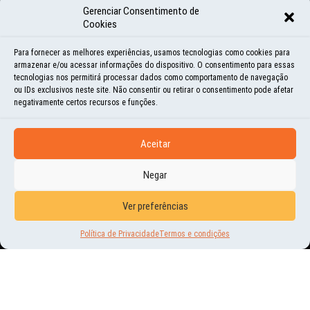
Gerenciar Consentimento de
Cookies
Para fornecer as melhores experiências, usamos tecnologias como cookies para
armazenar e/ou acessar informações do dispositivo. O consentimento para essas
tecnologias nos permitirá processar dados como comportamento de navegação
ou IDs exclusivos neste site. Não consentir ou retirar o consentimento pode afetar
negativamente certos recursos e funções.
Aceitar
Negar
Ver preferências
NOVIDADES
Política de Privacidade
Termos e condições
O QUE UM AUTOR QUER OUVIR
AO PUBLICAR UM LIVRO?
21 | OUT | 2020