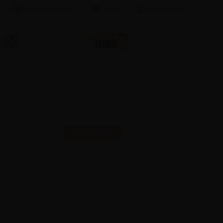
Selecione um Idioma
Índice
Buscar no Site
LOJA
MAIS UMA SELO PARA
COMEMORAR!
NOVIDADES
16 | AGO | 2024