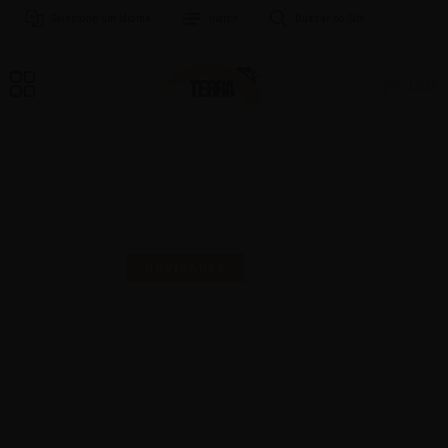
Selecione um Idioma
Índice
Buscar no Site
LOJA
MAIS UMA SELO PARA
COMEMORAR!
NOVIDADES
16 | AGO | 2024