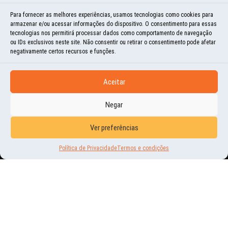
Para fornecer as melhores experiências, usamos tecnologias como cookies para
armazenar e/ou acessar informações do dispositivo. O consentimento para essas
tecnologias nos permitirá processar dados como comportamento de navegação
ou IDs exclusivos neste site. Não consentir ou retirar o consentimento pode afetar
negativamente certos recursos e funções.
Aceitar
Negar
NOVIDADES
Ver preferências
MAIS UM LANÇAMENTO DE
Política de Privacidade
Termos e condições
SUCESSO
26 | NOV | 2021
ONTEM, AS 19H, COM MUITA EMOÇÃO ACONTECEU A CERIMÔNIA VIRTUAL DE
LANÇAMENTO DO NOSSO NOVO LIVRO: O LIVRO FOTOGRÁFICO MUNDO POR
TERRA – CADA CANTO DO...