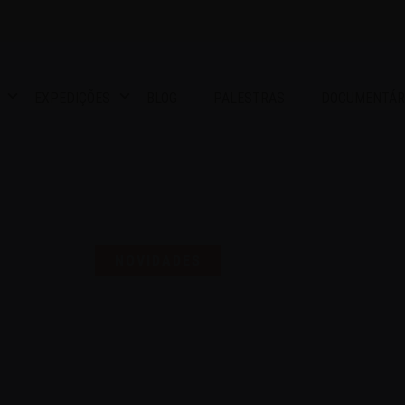
EXPEDIÇÕES
BLOG
PALESTRAS
DOCUMENTÁR
S UMA SELO PARA COMEMO
NOVIDADES
16 | AGO | 2024