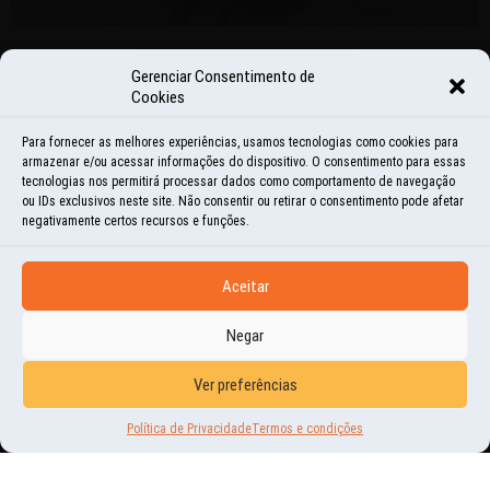
HISTÓRIAS E MOMENTOS
Gerenciar Consentimento de
Cookies
TENTATIVA DE ASCENSÃO AO
HUAYNA POTOSI
Para fornecer as melhores experiências, usamos tecnologias como cookies para
armazenar e/ou acessar informações do dispositivo. O consentimento para essas
tecnologias nos permitirá processar dados como comportamento de navegação
27 | OUT | 2014
ou IDs exclusivos neste site. Não consentir ou retirar o consentimento pode afetar
negativamente certos recursos e funções.
HOJE ACONTECEU NOSSA TENTATIVA DE ASCENSÃO AO CUME DO HUAYNA POTOSI
(LA PAZ, BOLÍVIA), COM SEUS 6.088 METROS DE ALTITUDE. INICIAMOS A
Aceitar
CAMINHADA ONTEM POR UMA...
Negar
NOVIDADES
Ver preferências
NOTÍCIAS DE LA PAZ
Política de Privacidade
Termos e condições
25 | OUT | 2014