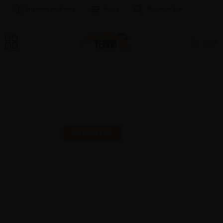
Selecione um Idioma
Índice
Buscar no Site
LOJA
MAIS UMA SELO PARA
COMEMORAR!
NOVIDADES
16 | AGO | 2024