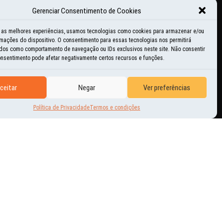
Gerenciar Consentimento de Cookies
ducacional
r as melhores experiências, usamos tecnologias como cookies para armazenar e/ou
mações do dispositivo. O consentimento para essas tecnologias nos permitirá
istórias e momentos
dos como comportamento de navegação ou IDs exclusivos neste site. Não consentir
consentimento pode afetar negativamente certos recursos e funções.
nspiração
ceitar
Negar
Ver preferências
ovidades
Política de Privacidade
Termos e condições
utras Aventuras
erguntas freqüentes
tilidades