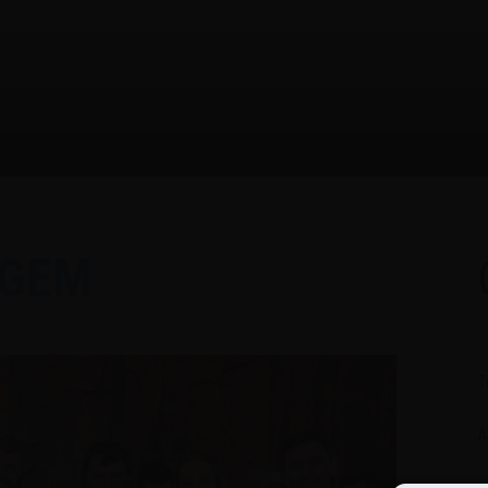
GEM
T
A
C