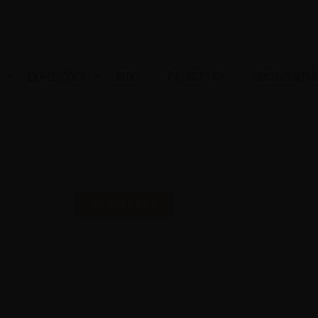
EXPEDIÇÕES
BLOG
PALESTRAS
DOCUMENTÁR
S UMA SELO PARA COMEMO
NOVIDADES
16 | AGO | 2024