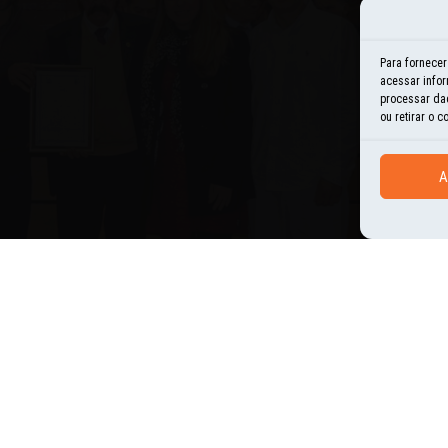
E
Para fornece
acessar infor
H
processar da
ou retirar o 
I
A
N
O
P
U
S