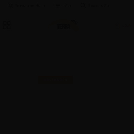
Selecione um Idioma
Índice
Buscar no Site
LOJA
MAIS UMA SELO PARA
COMEMORAR!
NOVIDADES
16 | AGO | 2024