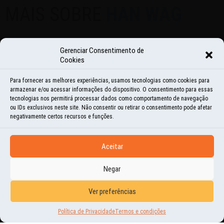
MAIS SOBRE
HAN WAG
Gerenciar Consentimento de
Cookies
Para fornecer as melhores experiências, usamos tecnologias como cookies para
armazenar e/ou acessar informações do dispositivo. O consentimento para essas
tecnologias nos permitirá processar dados como comportamento de navegação
ou IDs exclusivos neste site. Não consentir ou retirar o consentimento pode afetar
CATEGORIAS
negativamente certos recursos e funções.
Aceitar
Todos
Negar
Ambiental
Ver preferências
Curiosidades
Política de Privacidade
Termos e condições
Educacional