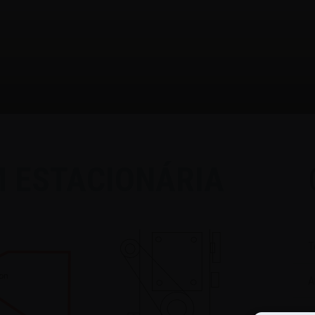
 ESTACIONÁRIA
T
A
C