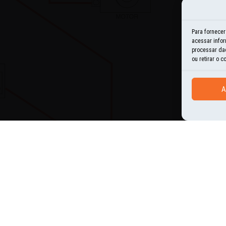
E
Para fornece
acessar infor
H
processar da
ou retirar o 
I
A
N
O
P
U
ES