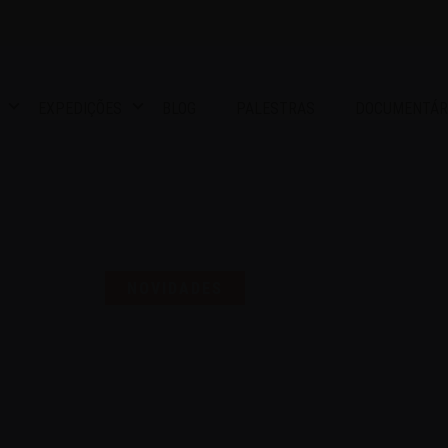
EXPEDIÇÕES
BLOG
PALESTRAS
DOCUMENTÁR
S UMA SELO PARA COMEMO
NOVIDADES
16 | AGO | 2024