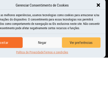
Gerenciar Consentimento de Cookies
ducacional
r as melhores experiências, usamos tecnologias como cookies para armazenar e/ou
mações do dispositivo. O consentimento para essas tecnologias nos permitirá
istórias e momentos
dos como comportamento de navegação ou IDs exclusivos neste site. Não consentir
consentimento pode afetar negativamente certos recursos e funções.
nspiração
ceitar
Negar
Ver preferências
ovidades
Política de Privacidade
Termos e condições
utras Aventuras
erguntas freqüentes
tilidades