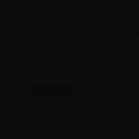
EXPEDIÇÕES
BLOG
PALESTRAS
DOCUMENTÁR
S UMA SELO PARA COMEMO
NOVIDADES
16 | AGO | 2024