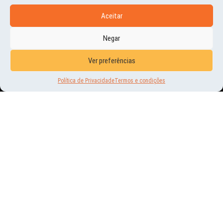
Aceitar
Negar
HISTÓRIAS E MOMENTOS
Ver preferências
OUTONO NOS PAÍSES BAIXOS
Política de Privacidade
Termos e condições
16 | OUT | 2017
ASSIM É O OUTONO NOS PAÍSES...
CATEGORIAS