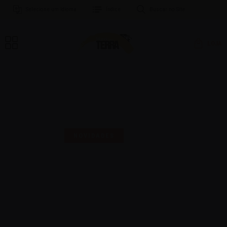
Selecione um Idioma
Índice
Buscar no Site
LOJA
MAIS UMA SELO PARA
COMEMORAR!
NOVIDADES
16 | AGO | 2024