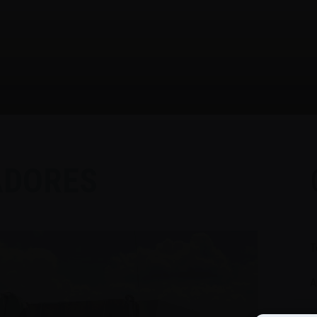
ADORES
T
A
C