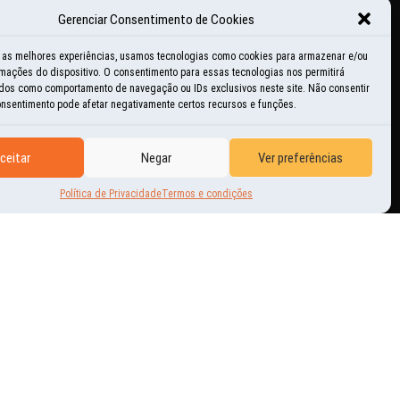
Gerenciar Consentimento de Cookies
ducacional
r as melhores experiências, usamos tecnologias como cookies para armazenar e/ou
mações do dispositivo. O consentimento para essas tecnologias nos permitirá
istórias e momentos
dos como comportamento de navegação ou IDs exclusivos neste site. Não consentir
consentimento pode afetar negativamente certos recursos e funções.
nspiração
ceitar
Negar
Ver preferências
ovidades
Política de Privacidade
Termos e condições
utras Aventuras
erguntas freqüentes
tilidades