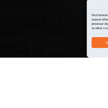
E
Para fornece
acessar infor
H
processar da
ou retirar o 
I
A
N
O
P
U
S