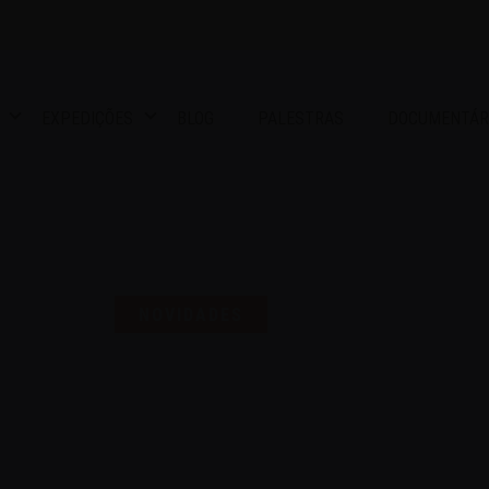
EXPEDIÇÕES
BLOG
PALESTRAS
DOCUMENTÁR
S UMA SELO PARA COMEMO
NOVIDADES
16 | AGO | 2024