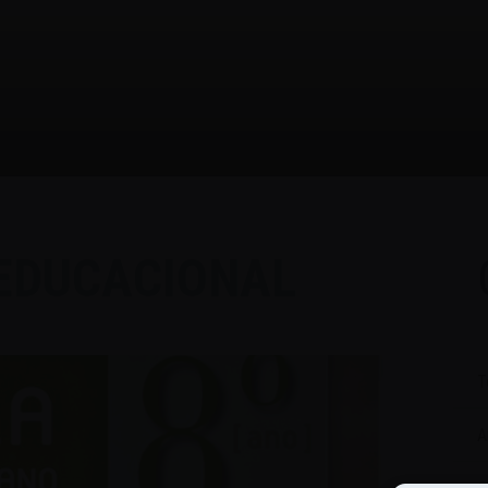
EDUCACIONAL
T
A
C