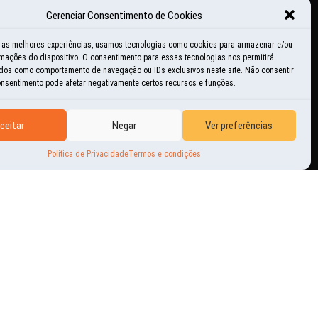
Gerenciar Consentimento de Cookies
ducacional
r as melhores experiências, usamos tecnologias como cookies para armazenar e/ou
mações do dispositivo. O consentimento para essas tecnologias nos permitirá
istórias e momentos
dos como comportamento de navegação ou IDs exclusivos neste site. Não consentir
consentimento pode afetar negativamente certos recursos e funções.
nspiração
ceitar
Negar
Ver preferências
ovidades
Política de Privacidade
Termos e condições
utras Aventuras
erguntas freqüentes
tilidades