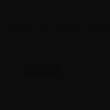
EXPEDIÇÕES
BLOG
PALESTRAS
DOCUMENTÁR
S UMA SELO PARA COMEMO
NOVIDADES
16 | AGO | 2024