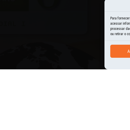
E
Para fornece
acessar infor
H
processar da
ou retirar o 
I
A
N
O
P
U
S