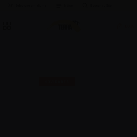
Selecione um Idioma
Índice
Buscar no Site
LOJA
MAIS UMA SELO PARA
COMEMORAR!
NOVIDADES
16 | AGO | 2024