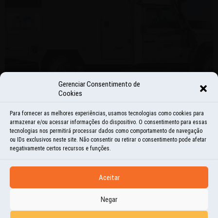
Gerenciar Consentimento de
Cookies
Para fornecer as melhores experiências, usamos tecnologias como cookies para
armazenar e/ou acessar informações do dispositivo. O consentimento para essas
UTILIDADES
tecnologias nos permitirá processar dados como comportamento de navegação
ou IDs exclusivos neste site. Não consentir ou retirar o consentimento pode afetar
CARRO VERSÃO 2
negativamente certos recursos e funções.
24 | MAIO | 2022
Aceitar
QUANDO VOLTAMOS DE NOSSA PRIMEIRA VOLTA AO MUNDO, NÓS JÁ TÍNHAMOS
PLANOS DE FAZER UMA SEGUNDA VIAGEM, MAS NÃO SABÍAMOS SE SERIA COM
Negar
NOSSO LAND ROVER...