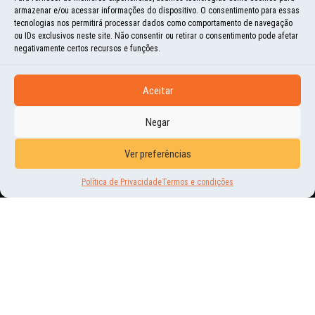
armazenar e/ou acessar informações do dispositivo. O consentimento para essas
tecnologias nos permitirá processar dados como comportamento de navegação
ou IDs exclusivos neste site. Não consentir ou retirar o consentimento pode afetar
negativamente certos recursos e funções.
Aceitar
Negar
CURIOSIDADES
Ver preferências
ENCALHADAS NO GELO
Política de Privacidade
Termos e condições
10 | ABR | 2016
AS ESTRADAS DE GELO (ZIMNIK) NA RÚSSIA COMPREENDEM CAMINHOS SOBRE
RIOS E LAGOS CONGELADOS, BEM COMO PELA TAIGA E TUNDRA COM BASE DE
NEVE COMPACTADA. POR...