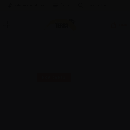
Selecione um Idioma
Índice
Buscar no Site
LOJA
MAIS UMA SELO PARA
COMEMORAR!
NOVIDADES
16 | AGO | 2024