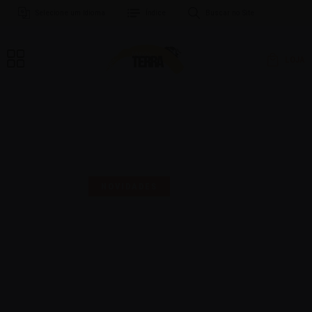
Selecione um Idioma
Índice
Buscar no Site
LOJA
MAIS UMA SELO PARA
COMEMORAR!
NOVIDADES
16 | AGO | 2024