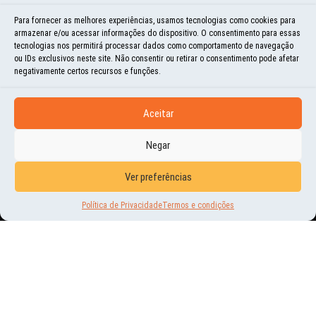
Para fornecer as melhores experiências, usamos tecnologias como cookies para
armazenar e/ou acessar informações do dispositivo. O consentimento para essas
tecnologias nos permitirá processar dados como comportamento de navegação
ou IDs exclusivos neste site. Não consentir ou retirar o consentimento pode afetar
negativamente certos recursos e funções.
Aceitar
Negar
NOVIDADES
Ver preferências
PALESTRA MUNDO POR TERRA,
Política de Privacidade
Termos e condições
PROMOVIDA PELO SCRCRED
8 | AGO | 2018
CAROS AMIGOS DO MUNDO POR TERRA! AI ESTÁ A OPORTUNIDADE DE OUVIREM
UM POUCO MAIS SOBRE NOSSAS DUAS VIAGENS DE VOLTA AO MUNDO! A
COOPERATIVA SCRCRED, QUE ESTÁ...