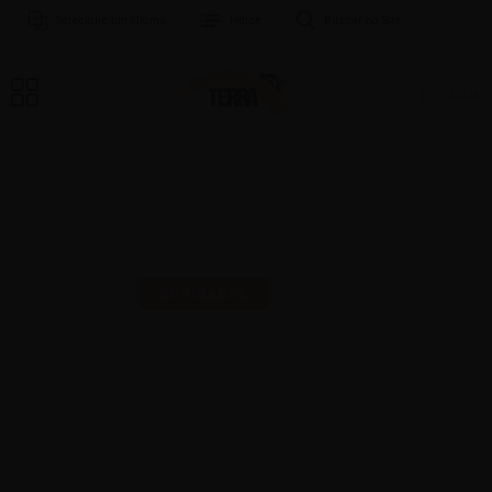
Selecione um Idioma
Índice
Buscar no Site
LOJA
MAIS UMA SELO PARA
COMEMORAR!
NOVIDADES
16 | AGO | 2024