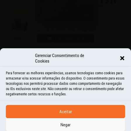
Gerenciar Consentimento de
Cookies
NOVIDADES
Para fornecer as melhores experiências, usamos tecnologias como cookies para
É HOJE… LANÇAMENTO OFICIAL
armazenar e/ou acessar informações do dispositivo. O consentimento para essas
tecnologias nos permitirá processar dados como comportamento de navegação
DO LIVRO FOTOGRÁFICO
ou IDs exclusivos neste site. Não consentir ou retirar o consentimento pode afetar
negativamente certos recursos e funções.
25 | NOV | 2021
NO ÚLTIMO SÁBADO, LEVANTAMOS CEDO PARA BUSCAR A PRIMEIRA CÓPIA DE
Aceitar
NOSSO LIVRO FOTOGRÁFICO MUNDO POR TERRA – CADA CANTO DO MUNDO QUE
Negar
HAVIA CHEGO SEXTA A...