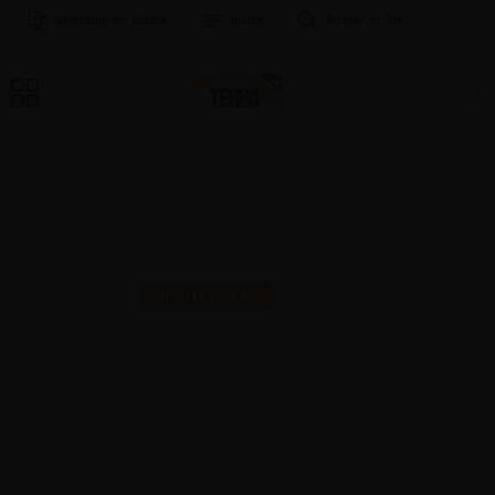
Selecione um Idioma
Índice
Buscar no Site
LOJA
MAIS UMA SELO PARA
COMEMORAR!
NOVIDADES
16 | AGO | 2024