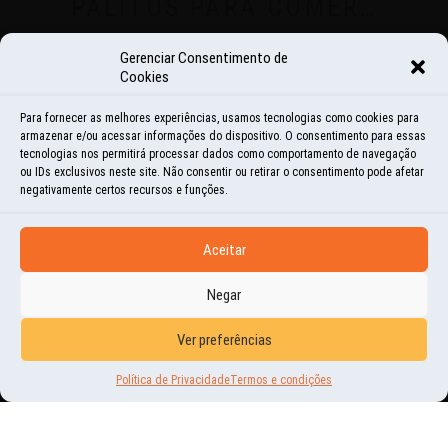
PALITOS PARA COMER…
1 | AGO | 2016
Gerenciar Consentimento de
Cookies
CHOPSTICKS OU PALITOS PARA COMER FAZEM PARTE DA CULTURA NO LESTE
ASIÁTICO HÁ MAIS DE SEIS MIL ANOS. SEU USO INICIOU-SE NA CHINA E
Para fornecer as melhores experiências, usamos tecnologias como cookies para
POSTERIORMENTE O COSTUME FOI...
armazenar e/ou acessar informações do dispositivo. O consentimento para essas
tecnologias nos permitirá processar dados como comportamento de navegação
ou IDs exclusivos neste site. Não consentir ou retirar o consentimento pode afetar
negativamente certos recursos e funções.
Aceitar
Negar
Ver preferências
Política de Privacidade
Termos e condições